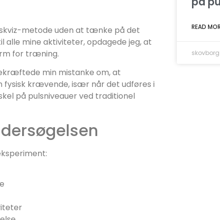
på pu
READ MOR
l skviz-metode uden at tænke på det
l alle mine aktiviteter, opdagede jeg, at
rm for træning.
skovborg
bekræftede min mistanke om, at
 fysisk krævende, især når det udføres i
orskel på pulsniveauer ved traditionel
undersøgelsen
 eksperiment:
de
iteter
else