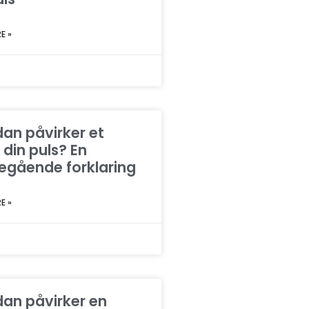
E »
an påvirker et
 din puls? En
gående forklaring
E »
an påvirker en