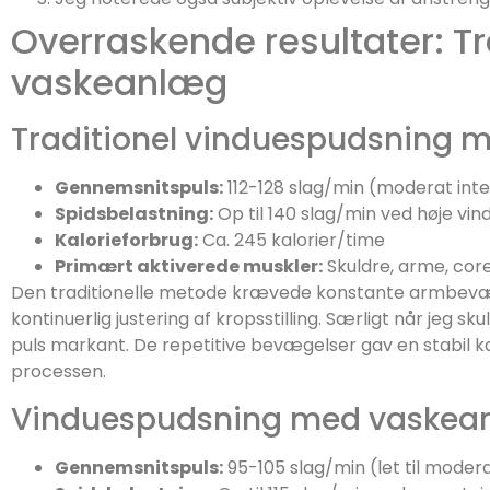
Overraskende resultater: Tra
vaskeanlæg
Traditionel vinduespudsning m
Gennemsnitspuls:
112-128 slag/min (moderat inte
Spidsbelastning:
Op til 140 slag/min ved høje vin
Kalorieforbrug:
Ca. 245 kalorier/time
Primært aktiverede muskler:
Skuldre, arme, cor
Den traditionelle metode krævede konstante armbev
kontinuerlig justering af kropsstilling. Særligt når jeg s
puls markant. De repetitive bevægelser gav en stabil 
processen.
Vinduespudsning med vaskea
Gennemsnitspuls:
95-105 slag/min (let til modera