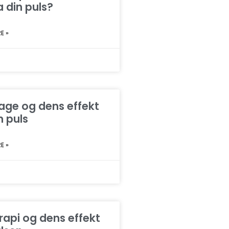
 din puls?
E »
ge og dens effekt
n puls
E »
rapi og dens effekt