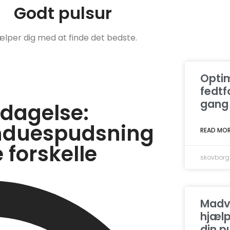
Godt pulsur
ælper dig med at finde det bedste.
Optim
fedt
gang
dagelse:
induespudsning
READ MOR
 forskelle
skovborg
Madv
hjæl
din p