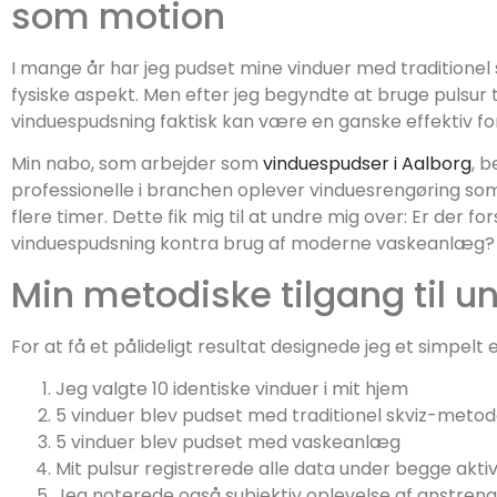
som motion
I mange år har jeg pudset mine vinduer med traditione
fysiske aspekt. Men efter jeg begyndte at bruge pulsur ti
vinduespudsning faktisk kan være en ganske effektiv fo
Min nabo, som arbejder som
vinduespudser i Aalborg
, 
professionelle i branchen oplever vinduesrengøring som
flere timer. Dette fik mig til at undre mig over: Er der f
vinduespudsning kontra brug af moderne vaskeanlæg?
Min metodiske tilgang til 
For at få et pålideligt resultat designede jeg et simpelt
Jeg valgte 10 identiske vinduer i mit hjem
5 vinduer blev pudset med traditionel skviz-meto
5 vinduer blev pudset med vaskeanlæg
Mit pulsur registrerede alle data under begge aktiv
Jeg noterede også subjektiv oplevelse af anstreng