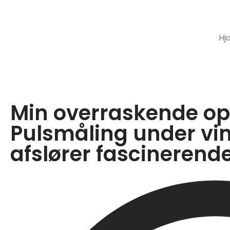
Hj
Min overraskende op
Pulsmåling under v
afslører fascinerende