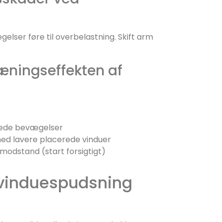
gelser føre til overbelastning. Skift arm
æningseffekten af
ierede bevægelser
ed lavere placerede vinduer
modstand (start forsigtigt)
l vinduespudsning