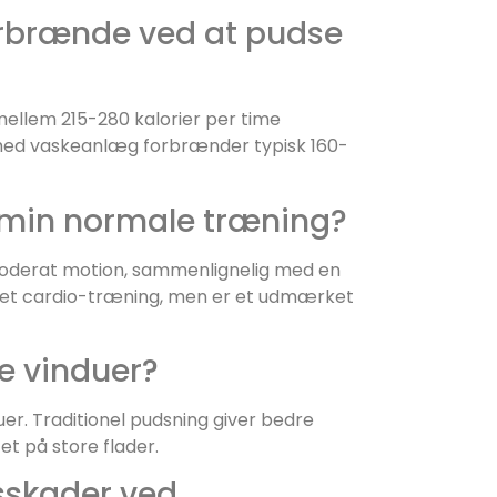
orbrænde ved at pudse
ellem 215-280 kalorier per time
 med vaskeanlæg forbrænder typisk 160-
 min normale træning?
 moderat motion, sammenlignelig med en
ikeret cardio-træning, men er et udmærket
e vinduer?
uer. Traditionel pudsning giver bedre
t på store flader.
gsskader ved