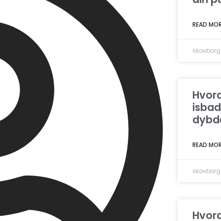
READ MOR
skovborg
Hvord
isbad
dybde
READ MOR
skovborg
Hvord