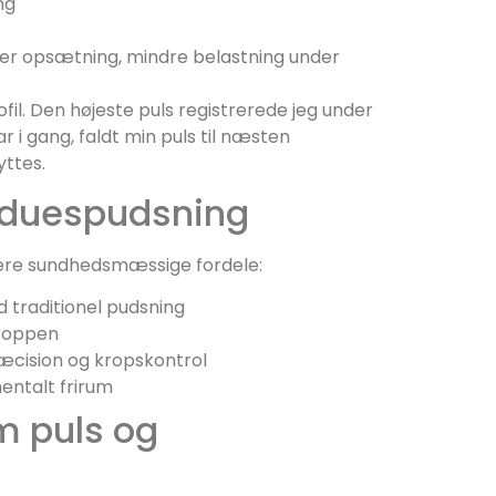
ng
r opsætning, mindre belastning under
l. Den højeste puls registrerede jeg under
r i gang, faldt min puls til næsten
yttes.
nduespudsning
flere sundhedsmæssige fordele:
 traditionel pudsning
kroppen
cision og kropskontrol
entalt frirum
m puls og