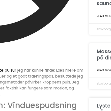
sauna
READ MOR
skovborg
Massa
på di
e pulsur
jeg har kunne finde: Læs mere om
READ MOR
er og et godt træningspas, besluttede jeg
ningsmetoder påvirker kroppens puls. Jeg
skovborg
ter faktisk kan fungere som motion, og
.
m: Vinduespudsning
Lyste