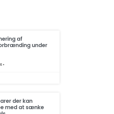
ering af
forbrænding under
E »
arer der kan
pe med at sænke
uls