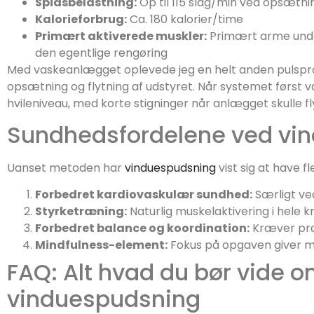
Spidsbelastning:
Op til 115 slag/min ved opsætni
Kalorieforbrug:
Ca. 180 kalorier/time
Primært aktiverede muskler:
Primært arme unde
den egentlige rengøring
Med vaskeanlægget oplevede jeg en helt anden pulsprofi
opsætning og flytning af udstyret. Når systemet først va
hvileniveau, med korte stigninger når anlægget skulle fl
Sundhedsfordelene ved vi
Uanset metoden har
vinduespudsning
vist sig at have 
Forbedret kardiovaskulær sundhed:
Særligt ved
Styrketræning:
Naturlig muskelaktivering i hele 
Forbedret balance og koordination:
Kræver præ
Mindfulness-element:
Fokus på opgaven giver m
FAQ: Alt hvad du bør vide o
vinduespudsning